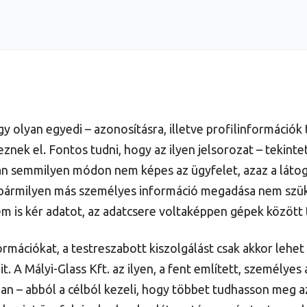
y olyan egyedi – azonosításra, illetve profilinformációk 
ek el. Fontos tudni, hogy az ilyen jelsorozat – tekintett
n semmilyen módon nem képes az ügyfelet, azaz a látoga
y bármilyen más személyes információ megadása nem szük
em is kér adatot, az adatcsere voltaképpen gépek között
mációkat, a testreszabott kiszolgálást csak akkor lehet b
eit. A Mályi-Glass Kft. az ilyen, a fent említett, személ
an – abból a célból kezeli, hogy többet tudhasson meg a