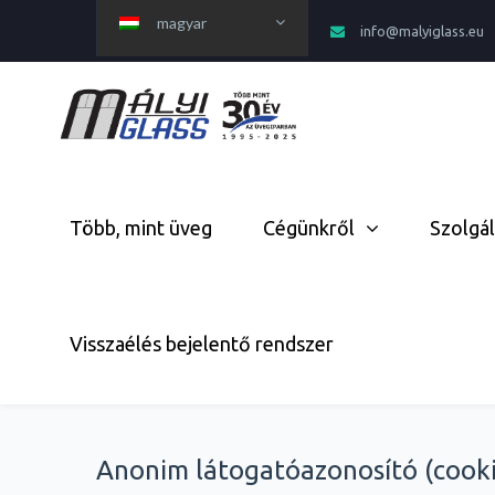
magyar
info@malyiglass.eu
Több, mint üveg
Cégünkről
Szolgá
Visszaélés bejelentő rendszer
Anonim látogatóazonosító (cook