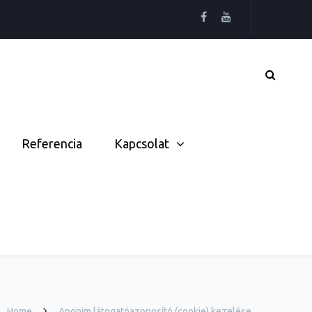
Referencia
Kapcsolat
Home
Anonim látogatóazonosító (cookie) kezelése