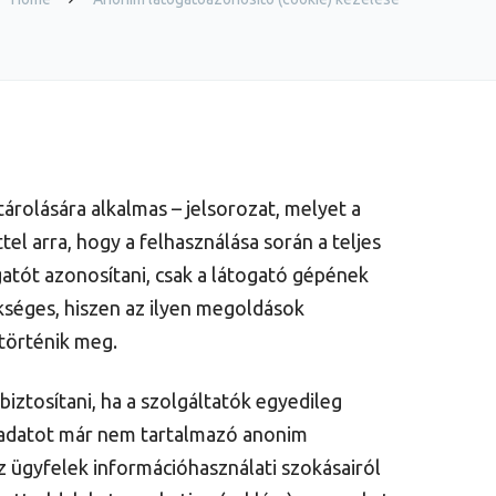
tárolására alkalmas – jelsorozat, melyet a
el arra, hogy a felhasználása során a teljes
tót azonosítani, csak a látogató gépének
séges, hiszen az ilyen megoldások
 történik meg.
iztosítani, ha a szolgáltatók egyedileg
yes adatot már nem tartalmazó anonim
z ügyfelek információhasználati szokásairól