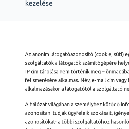
kezelése
Az anonim látogatóazonosító (cookie, süti) eg
szolgáltatók a látogatók számítógépére helyezn
IP cím tárolása nem történik meg – önmagába
felismerésére alkalmas. Név, e-mail cím vag
alkalmazásakor a látogatótól a szolgáltató n
A hálózat világában a személyhez kötődő infor
azonosítani tudják ügyfeleik szokásait, igény
azonosítókat- a többi szolgáltatóhoz hasonló