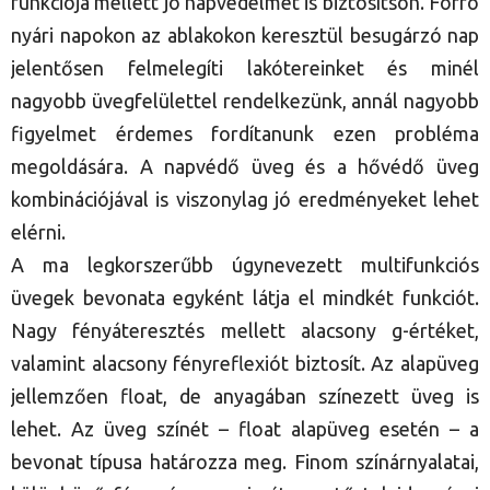
funkciója mellett jó napvédelmet is biztosítson. Forró
nyári napokon az ablakokon keresztül besugárzó nap
jelentősen felmelegíti lakótereinket és minél
nagyobb üvegfelülettel rendelkezünk, annál nagyobb
figyelmet érdemes fordítanunk ezen probléma
megoldására. A napvédő üveg és a hővédő üveg
kombinációjával is viszonylag jó eredményeket lehet
elérni.
A ma legkorszerűbb úgynevezett multifunkciós
üvegek bevonata egyként látja el mindkét funkciót.
Nagy fényáteresztés mellett alacsony g-értéket,
valamint alacsony fényreflexiót biztosít. Az alapüveg
jellemzően float, de anyagában színezett üveg is
lehet. Az üveg színét – float alapüveg esetén – a
bevonat típusa határozza meg. Finom színárnyalatai,