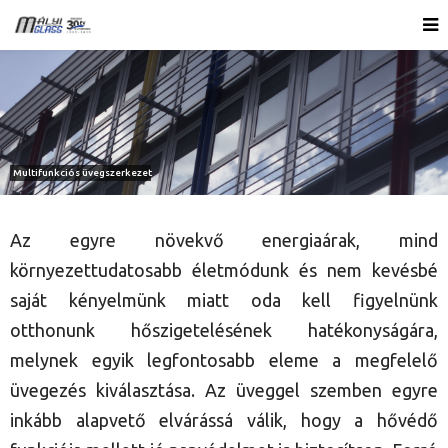
Az egyre növekvő energiaárak, mind
környezettudatosabb életmódunk és nem kevésbé
saját kényelmünk miatt oda kell figyelnünk
otthonunk hőszigetelésének hatékonyságára,
melynek egyik legfontosabb eleme a megfelelő
üvegezés kiválasztása. Az üveggel szemben egyre
inkább alapvető elvárássá válik, hogy a hővédő