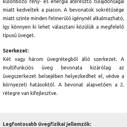
különböző fény- és energia áteresztő tulajdonságai
miatt kedveltek a piacon. A bevonatok sokrétűsége
miatt szinte minden felmerülő igénynél alkalmazható,
így könnyen ki lehet választani közülük a megfelelő
típusú üveget.
Szerkezet:
Két vagy három üvegrétegből álló szerkezet. A
multifunkciós üveg bevonata kizárólag az
üvegszerkezet belsejében helyezkedhet el, védve a
környezeti hatásoktól. A bevonat alapvetően a 2.
rétegre van kifejlesztve.
Legfontosabb üvegfizikai jellemzők: