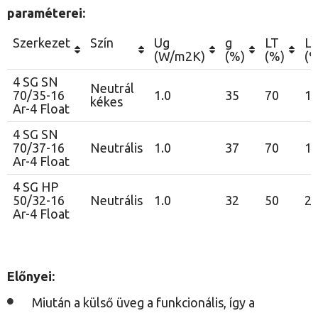
paraméterei:
Szerkezet
Szín
Ug
g
LT
L
(W/m2K)
(%)
(%)
(%
4 SG SN
Neutrál
70/35-16
1.0
35
70
1
kékes
Ar-4 Float
4 SG SN
70/37-16
Neutrális
1.0
37
70
1
Ar-4 Float
4 SG HP
50/32-16
Neutrális
1.0
32
50
2
Ar-4 Float
Előnyei:
Miután a külső üveg a funkcionális, így a