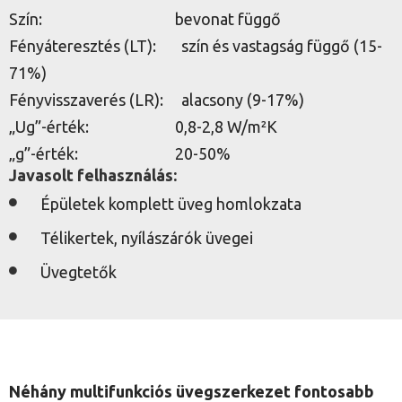
Szín: bevonat függő
Fényáteresztés (LT): szín és vastagság függő (15-
71%)
Fényvisszaverés (LR): alacsony (9-17%)
„Ug”-érték: 0,8-2,8 W/m²K
„g”-érték: 20-50%
Javasolt felhasználás:
Épületek komplett üveg homlokzata
Télikertek, nyílászárók üvegei
Üvegtetők
Néhány multifunkciós üvegszerkezet fontosabb