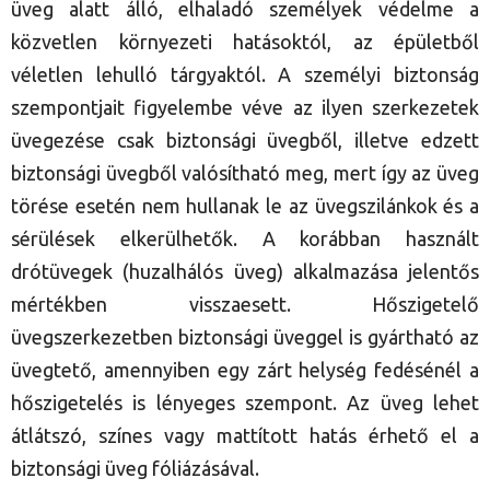
üveg alatt álló, elhaladó személyek védelme a
közvetlen környezeti hatásoktól, az épületből
véletlen lehulló tárgyaktól. A személyi biztonság
szempontjait figyelembe véve az ilyen szerkezetek
üvegezése csak biztonsági üvegből, illetve edzett
biztonsági üvegből valósítható meg, mert így az üveg
törése esetén nem hullanak le az üvegszilánkok és a
sérülések elkerülhetők. A korábban használt
drótüvegek (huzalhálós üveg) alkalmazása jelentős
mértékben visszaesett. Hőszigetelő
üvegszerkezetben biztonsági üveggel is gyártható az
üvegtető, amennyiben egy zárt helység fedésénél a
hőszigetelés is lényeges szempont. Az üveg lehet
átlátszó, színes vagy mattított hatás érhető el a
biztonsági üveg fóliázásával.