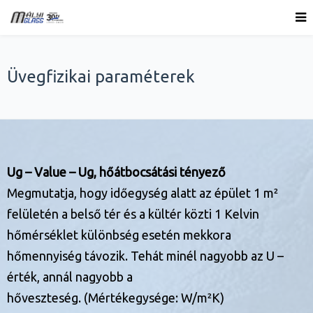
Üvegfizikai paraméterek
Ug – Value – Ug, hőátbocsátási tényező
Megmutatja, hogy időegység alatt az épület 1 m²
felületén a belső tér és a kültér közti 1 Kelvin
hőmérséklet különbség esetén mekkora
hőmennyiség távozik. Tehát minél nagyobb az U –
érték, annál nagyobb a
hőveszteség. (Mértékegysége: W/m²K)