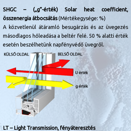
SHGC – („g”-érték) Solar heat coefficient,
összenergia átbocsátás
(Mértékegysége: %)
A közvetlenül átáramló besugárzás és az üvegezés
másodlagos hőleadása a beltér felé. 50 % alatti érték
esetén beszélhetünk napfényvédő üvegről.
LT – Light Transmission, fényáteresztés