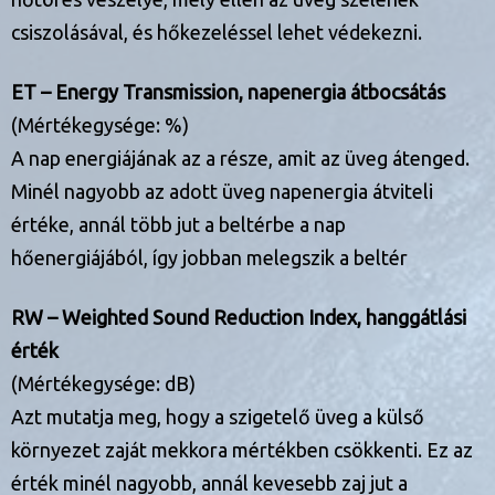
csiszolásával, és hőkezeléssel lehet védekezni.
ET – Energy Transmission, napenergia átbocsátás
(Mértékegysége: %)
A nap energiájának az a része, amit az üveg átenged.
Minél nagyobb az adott üveg napenergia átviteli
értéke, annál több jut a beltérbe a nap
hőenergiájából, így jobban melegszik a beltér
RW – Weighted Sound Reduction Index, hanggátlási
érték
(Mértékegysége: dB)
Azt mutatja meg, hogy a szigetelő üveg a külső
környezet zaját mekkora mértékben csökkenti. Ez az
érték minél nagyobb, annál kevesebb zaj jut a