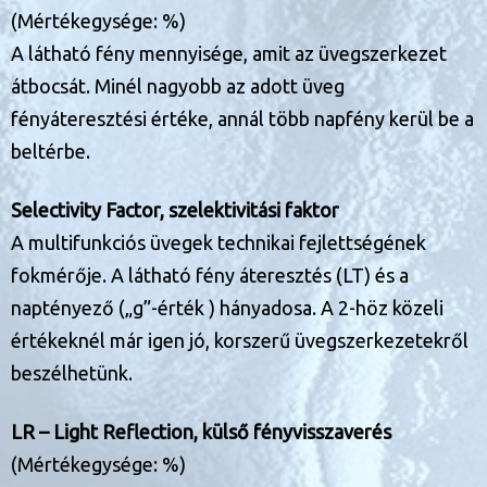
(Mértékegysége: %)
A látható fény mennyisége, amit az üvegszerkezet
átbocsát. Minél nagyobb az adott üveg
fényáteresztési értéke, annál több napfény kerül be a
beltérbe.
Selectivity Factor, szelektivitási faktor
A multifunkciós üvegek technikai fejlettségének
fokmérője. A látható fény áteresztés (LT) és a
naptényező („g”-érték ) hányadosa. A 2-höz közeli
értékeknél már igen jó, korszerű üvegszerkezetekről
beszélhetünk.
LR – Light Reflection, külső fényvisszaverés
(Mértékegysége: %)