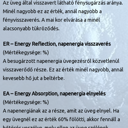
Az üveg által visszavert látható fénysugárzás aránya.
Minél nagyobb ez az érték, annál nagyobb a
fényvisszaverés. A mai kor elvárása a minél
alacsonyabb tükröződés.
ER – Energy Reflection, napenergia visszaverés
(Mértékegysége: %)
A besugárzott napenergia üvegezésről közvetlenül
visszaverődő része. Ez az érték minél nagyobb, annál
kevesebb hő jut a beltérbe.
EA – Energy Absorption, napenergia elnyelés
(Mértékegysége: %)
A napenergiának az a része, amit az üveg elnyel. Ha
egy üvegnél ez az érték 60% fölötti, akkor fennáll a
hőtörés veszélye, mely ellen az üveg szélének