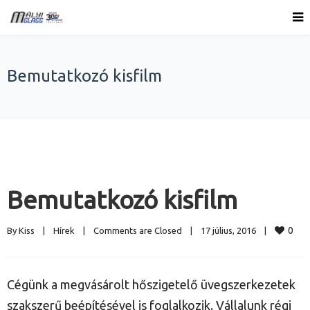
Bemutatkozó kisfilm
Bemutatkozó kisfilm
0
By 
Kiss
|
Hírek
|
Comments are Closed
|
17 július, 2016    
|
Cégünk a megvásárolt hőszigetelő üvegszerkezetek
szakszerű beépítésével is foglalkozik. Vállalunk régi