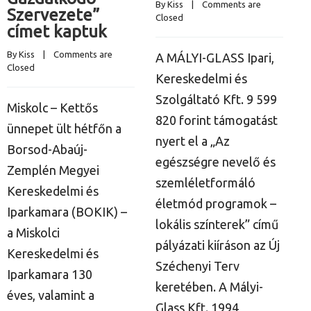
By 
Kiss
    |    
Comments are 
B
Szervezete”
Closed
C
címet kaptuk
By 
Kiss
    |    
Comments are 
A MÁLYI-GLASS Ipari,
A
Closed
Kereskedelmi és
s
Szolgáltató Kft. 9 599
c
Miskolc – Kettős
820 forint támogatást
k
ünnepet ült hétfőn a
nyert el a „Az
a
Borsod-Abaúj-
egészségre nevelő és
Z
Zemplén Megyei
szemléletformáló
K
Kereskedelmi és
életmód programok –
I
Iparkamara (BOKIK) –
lokális színterek” című
1
a Miskolci
pályázati kiíráson az Új
m
Kereskedelmi és
Széchenyi Terv
v
Iparkamara 130
keretében. A Mályi-
b
éves, valamint a
Glass Kft. 1994
l