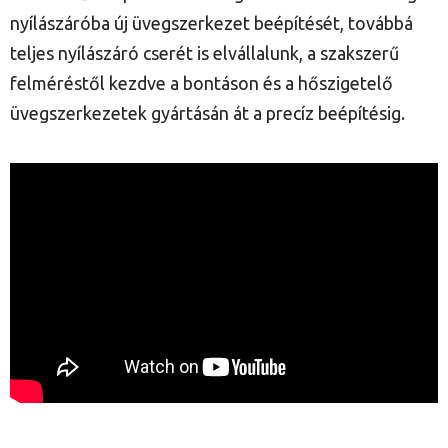
nyílászáróba új üvegszerkezet beépítését, továbbá
teljes nyílászáró cserét is elvállalunk, a szakszerű
felméréstől kezdve a bontáson és a hőszigetelő
üvegszerkezetek gyártásán át a precíz beépítésig.