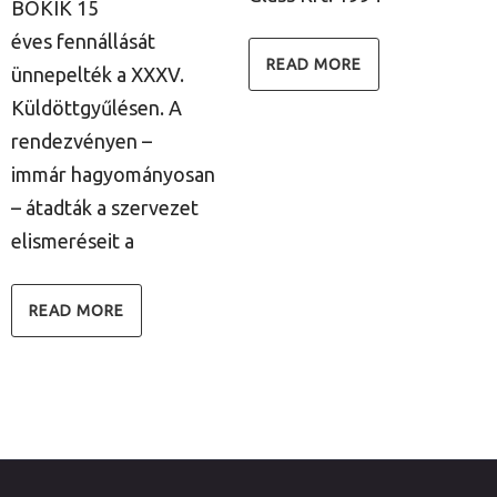
BOKIK 15
k
éves fennállását
s
READ MORE
ünnepelték a XXXV.
Küldöttgyűlésen. A
rendezvényen –
immár hagyományosan
– átadták a szervezet
elismeréseit a
READ MORE