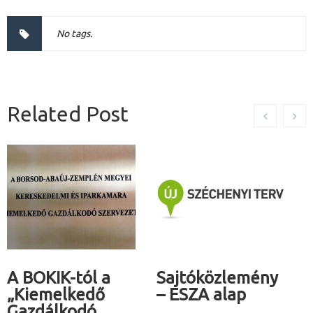
No tags.
Related Post
A BOKIK-tól a
Sajtóközlemény
„Kiemelkedő
– ESZA alap
Gazdálkodó